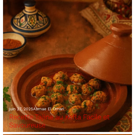
juin 27, 2025
Asmae El Omari
Recette Tajine au Kefta Facile et
Savoureuse