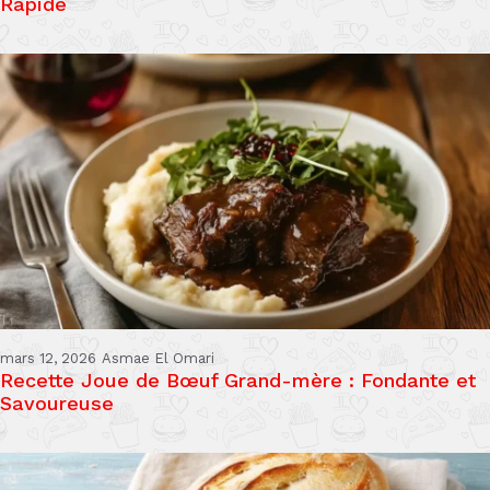
Rapide
mars 12, 2026
Asmae El Omari
Recette Joue de Bœuf Grand-mère : Fondante et
Savoureuse