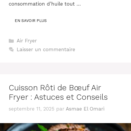
consommation d’huile tout …
EN SAVOIR PLUS
Catégories
Air Fryer
Laisser un commentaire
Cuisson Rôti de Bœuf Air
Fryer : Astuces et Conseils
septembre 11, 2025
par
Asmae El Omari