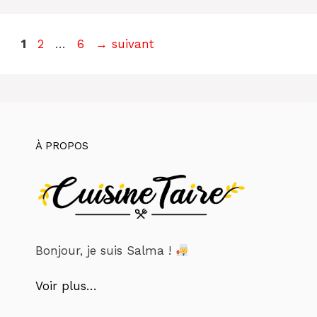
Page
Page
Page
1
2
…
6
→
suivant
À PROPOS
Bonjour, je suis Salma !
Voir plus…