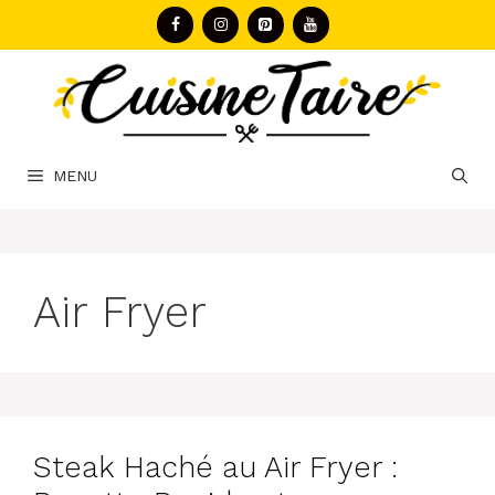
Aller
au
contenu
MENU
Air Fryer
Steak Haché au Air Fryer :