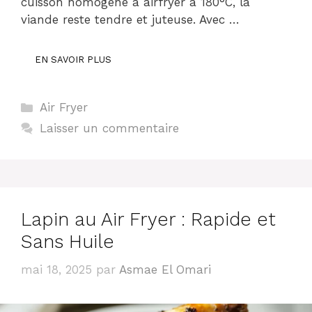
cuisson homogène à airfryer à 180°C, la
viande reste tendre et juteuse. Avec …
EN SAVOIR PLUS
Catégories
Air Fryer
Laisser un commentaire
Lapin au Air Fryer : Rapide et
Sans Huile
mai 18, 2025
par
Asmae El Omari