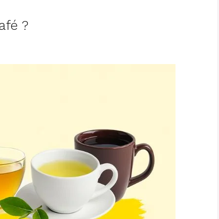
afé ?