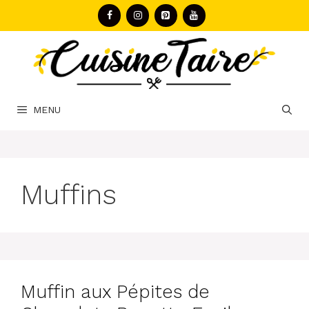
Aller
au
contenu
MENU
Muffins
Muffin aux Pépites de