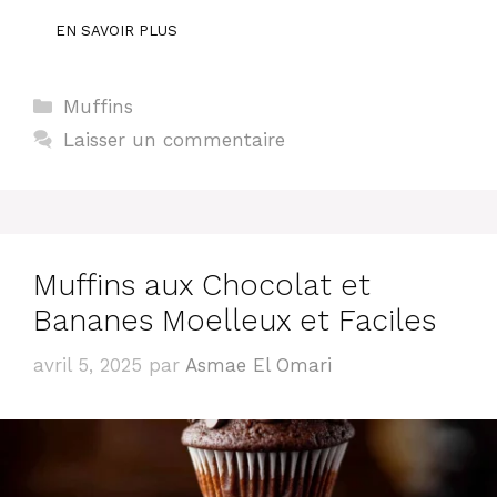
EN SAVOIR PLUS
Catégories
Muffins
Laisser un commentaire
Muffins aux Chocolat et
Bananes Moelleux et Faciles
avril 5, 2025
par
Asmae El Omari