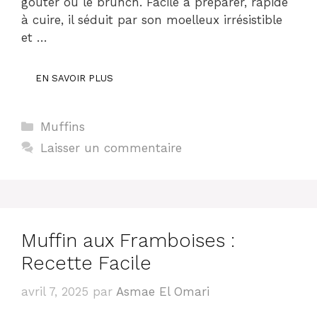
goûter ou le brunch. Facile à préparer, rapide
à cuire, il séduit par son moelleux irrésistible
et …
EN SAVOIR PLUS
Catégories
Muffins
Laisser un commentaire
Muffin aux Framboises :
Recette Facile
avril 7, 2025
par
Asmae El Omari