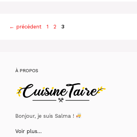
Page
Page
Page
←
précédent
1
2
3
À PROPOS
Bonjour, je suis Salma !
Voir plus…