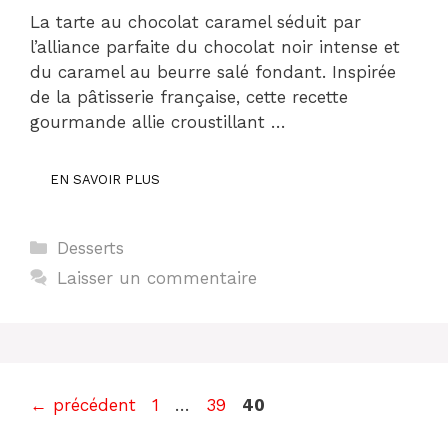
La tarte au chocolat caramel séduit par
l’alliance parfaite du chocolat noir intense et
du caramel au beurre salé fondant. Inspirée
de la pâtisserie française, cette recette
gourmande allie croustillant …
EN SAVOIR PLUS
Catégories
Desserts
Laisser un commentaire
Page
Page
Page
←
précédent
1
…
39
40