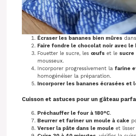
Écraser les bananes bien mûres
dans 
Faire fondre le chocolat noir avec le
Fouetter le sucre, les
œufs
et le
sucre
mousseux.
Incorporer progressivement la
farine e
homogénéiser la préparation.
Incorporer les bananes écrasées et 
Cuisson et astuces pour un gâteau parfa
Préchauffer le four à 180°C
.
Beurrer et fariner un moule à cake
po
Verser la pâte dans le moule
et lisser
Cuire 30 à 40 minutes
, vérifier la cu