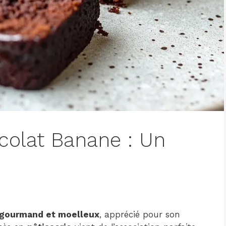
colat Banane : Un
 gourmand et moelleux
, apprécié pour son