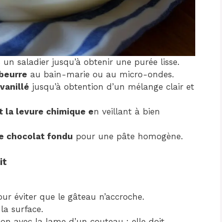
un saladier jusqu’à obtenir une purée lisse.
 beurre
au bain-marie ou au micro-ondes.
vanillé
jusqu’à obtention d’un mélange clair et
t la levure chimique e
n veillant à bien
le chocolat fondu
pour une pâte homogène.
it
ur éviter que le gâteau n’accroche.
 la surface.
isson avec la lame d’un couteau : elle doit