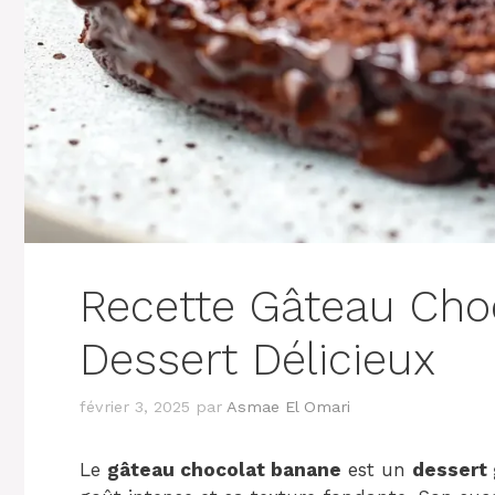
Recette Gâteau Cho
Dessert Délicieux
février 3, 2025
par
Asmae El Omari
Le
gâteau chocolat banane
est un
dessert