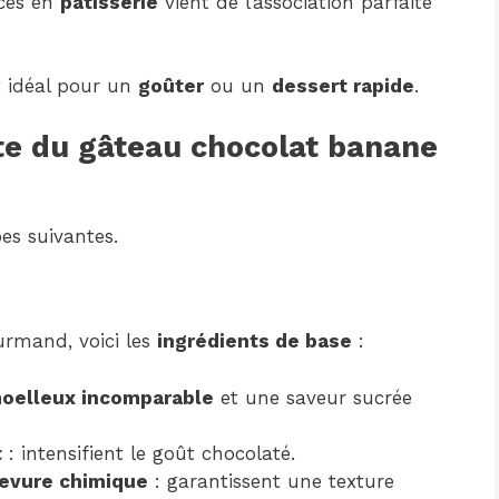
ccès en
pâtisserie
vient de l’association parfaite
st idéal pour un
goûter
ou un
dessert rapide
.
te du gâteau chocolat banane
es suivantes.
rmand, voici les
ingrédients de base
:
oelleux incomparable
et une saveur sucrée
t
: intensifient le goût chocolaté.
 levure chimique
: garantissent une texture