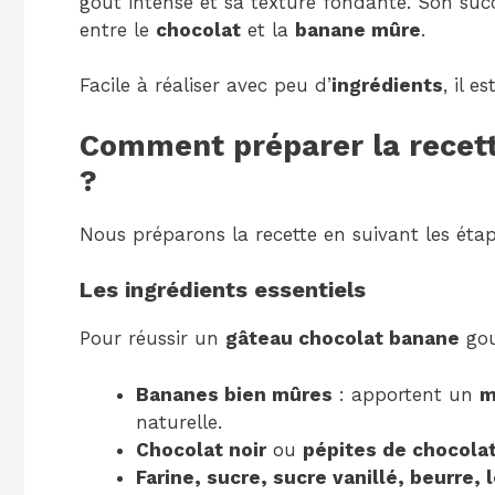
goût intense et sa texture fondante. Son su
entre le
chocolat
et la
banane mûre
.
Facile à réaliser avec peu d’
ingrédients
, il e
Comment préparer la recet
?
Nous préparons la recette en suivant les étap
Les ingrédients essentiels
Pour réussir un
gâteau chocolat banane
gou
Bananes bien mûres
: apportent un
m
naturelle.
Chocolat noir
ou
pépites de chocola
Farine, sucre, sucre vanillé, beurre,