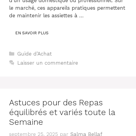
d’un usage domestique ou professionnel. Sur
le marché, ces appareils pratiques permettent
de maintenir les assiettes à …
EN SAVOIR PLUS
Catégories
Guide d’Achat
Laisser un commentaire
Astuces pour des Repas
équilibrés et variés toute la
Semaine
septembre 25, 2025
par
Salma Bellaf