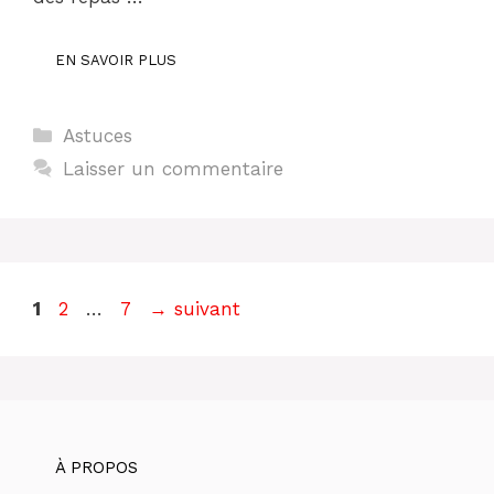
EN SAVOIR PLUS
Catégories
Astuces
Laisser un commentaire
Page
Page
Page
1
2
…
7
→
suivant
À PROPOS