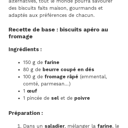
alternatives, tout le monde pourra savourer
des biscuits faits maison, gourmands et
adaptés aux préférences de chacun.
Recette de base : biscuits apéro au
fromage
Ingrédients :
150 g de
farine
80 g de
beurre coupé en dés
100 g de
fromage râpé
(emmental,
comté, parmesan…)
1
œuf
1 pincée de
sel
et de
poivre
Préparation :
Dans un
saladier
, mélanger la
farine
, le