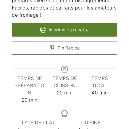
préparés avec seulement trois ingrédients.
Faciles, rapides et parfaits pour les amateurs
de fromage !
Imprimer la recette
Pin Recipe
TEMPS DE
TEMPS DE
TEMPS
PRÉPARATIO
CUISSON
TOTAL
minutes
minutes
N
20
min
40
min
minutes
20
min
TYPE DE PLAT
CUISINE