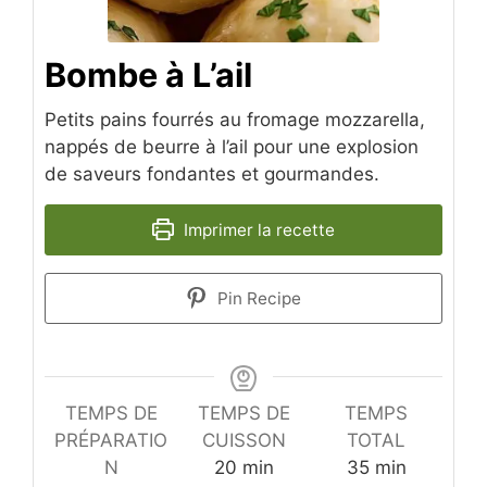
Bombe à L’ail
Petits pains fourrés au fromage mozzarella,
nappés de beurre à l’ail pour une explosion
de saveurs fondantes et gourmandes.
Imprimer la recette
Pin Recipe
TEMPS DE
TEMPS DE
TEMPS
PRÉPARATIO
CUISSON
TOTAL
minutes
minutes
N
20
min
35
min