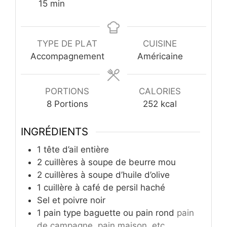
minutes
15
min
TYPE DE PLAT
CUISINE
Accompagnement
Américaine
PORTIONS
CALORIES
8
Portions
252
kcal
INGRÉDIENTS
1
tête d’ail entière
2
cuillères à soupe de beurre mou
2
cuillères à soupe d’huile d’olive
1
cuillère à café de persil haché
Sel et poivre noir
1
pain type baguette ou pain rond
pain
de campagne, pain maison, etc.