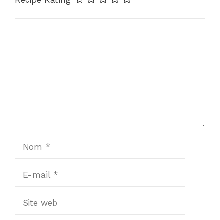
Recipe Rating
Commentaire
Nom
E-
mail
Site
web