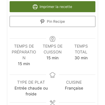
Imprimer la recette
Pin Recipe
TEMPS DE
TEMPS DE
TEMPS
PRÉPARATIO
CUISSON
TOTAL
minutes
minutes
N
15
min
30
min
minutes
15
min
TYPE DE PLAT
CUISINE
Entrée chaude ou
Française
froide