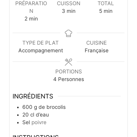
PRÉPARATIO
CUISSON
TOTAL
minutes
minutes
N
3
min
5
min
minutes
2
min
TYPE DE PLAT
CUISINE
Accompagnement
Française
PORTIONS
4
Personnes
INGRÉDIENTS
600
g
de brocolis
20
cl
d’eau
Sel
poivre