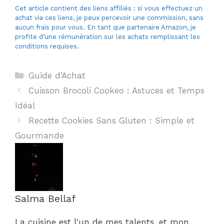
Cet article contient des liens affiliés : si vous effectuez un
achat via ces liens, je peux percevoir une commission, sans
aucun frais pour vous. En tant que partenaire Amazon, je
profite d’une rémunération sur les achats remplissant les
conditions requises.
Catégories
Guide d’Achat
Cuisson Brocoli Cookeo : Astuces et Temps
Idéal
Recette Cookies Sans Gluten : Simple et
Gourmande
Salma Bellaf
La cuisine est l'un de mes talents, et mon