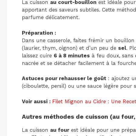
La cuisson
au court-bouillon
est idéale pour
apportant des saveurs subtiles. Cette métho
parfume délicatement.
Préparation :
Dans une casserole, faites frémir un bouillo
(laurier, thym, oignon) et d’un peu de
sel
. P
laissez cuire
6 à 8 minutes
à feu doux, sans éb
nacrée et se détacher facilement à la fourche
Astuces pour rehausser le goût
: ajoutez u
(ciboulette, persil) ou une sauce légère pour 
Voir aussi :
Filet Mignon au Cidre : Une Rece
Autres méthodes de cuisson (au four, 
La cuisson
au four
est idéale pour une prépa