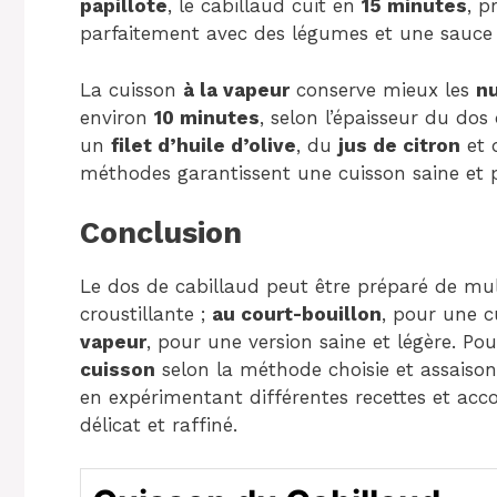
papillote
, le cabillaud cuit en
15 minutes
, p
parfaitement avec des légumes et une sauce 
La cuisson
à la vapeur
conserve mieux les
n
environ
10 minutes
, selon l’épaisseur du dos
un
filet d’huile d’olive
, du
jus de citron
et 
méthodes garantissent une cuisson saine et p
Conclusion
Le dos de cabillaud peut être préparé de mul
croustillante ;
au court-bouillon
, pour une 
vapeur
, pour une version saine et légère. Po
cuisson
selon la méthode choisie et assaisonn
en expérimentant différentes recettes et ac
délicat et raffiné.