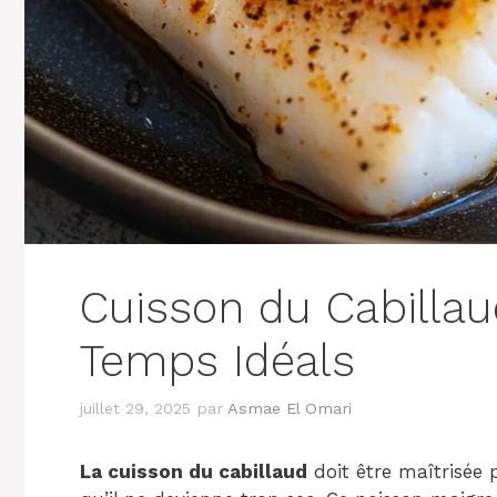
Cuisson du Cabillau
Temps Idéals
juillet 29, 2025
par
Asmae El Omari
La cuisson du cabillaud
doit être maîtrisée 