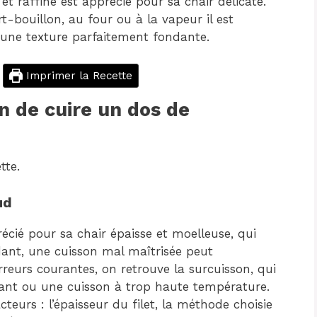
et raffiné est apprécié pour sa chair délicate.
-bouillon, au four ou à la vapeur il est
r une texture parfaitement fondante.
Imprimer la Recette
n de cuire un dos de
tte.
ud
écié pour sa chair épaisse et moelleuse, qui
ndant, une cuisson mal maîtrisée peut
rreurs courantes, on retrouve la surcuisson, qui
sant ou une cuisson à trop haute température.
teurs : l’épaisseur du filet, la méthode choisie