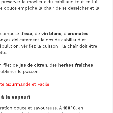
 préserver le moelleux du cabillaud tout en lui
de douce empêche la chair de se dessécher et la
n composé d’
eau
, de
vin blanc
, d’
aromates
longez délicatement le dos de cabillaud et
ullition. Vérifiez la cuisson : la chair doit être
tte.
n filet de
jus de citron
, des
herbes fraîches
sublimer le poisson.
tte Gourmande et Facile
à la vapeur)
ration douce et savoureuse. À
180°C
, en