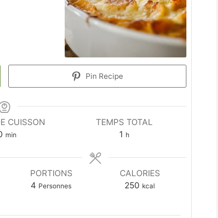
Pin Recipe
E CUISSON
TEMPS TOTAL
minutes
heure
0
1
min
h
PORTIONS
CALORIES
4
250
Personnes
kcal