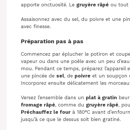
apporte onctuosité. Le
gruyère râpé
ou tout
Assaisonnez avec du sel, du poivre et une p
avec finesse.
Préparation pas à pas
Commencez par éplucher le potiron et coupez-l
vapeur ou dans une poêle avec un peu d’eau j
mou. Pendant ce temps, préparez l’appareil
une pincée de
sel
, de
poivre
et un soupçon
Incorporez ensuite délicatement les morceaux
Versez l’ensemble dans un
plat à gratin
beur
fromage râpé
, comme du
gruyère râpé
, po
Préchauffez le four
à 180°C avant d’enfourn
jusqu’à ce que le dessus soit bien gratiné.