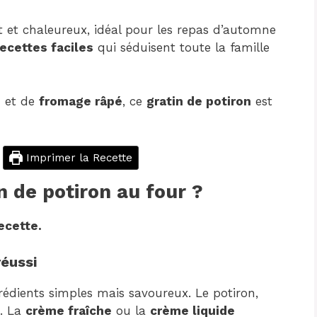
t et chaleureux, idéal pour les repas d’automne
recettes faciles
qui séduisent toute la famille
e
et de
fromage râpé
, ce
gratin de potiron
est
Imprimer la Recette
 de potiron au four ?
ecette.
réussi
rédients simples mais savoureux. Le potiron,
e. La
crème fraîche
ou la
crème liquide