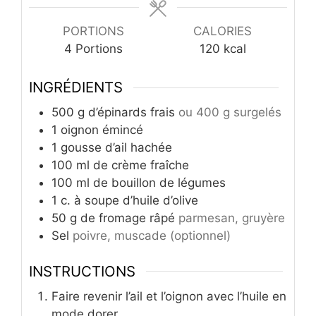
PORTIONS
CALORIES
4
Portions
120
kcal
INGRÉDIENTS
500
g
d’épinards frais
ou 400 g surgelés
1
oignon émincé
1
gousse d’ail hachée
100
ml
de crème fraîche
100
ml
de bouillon de légumes
1
c.
à soupe d’huile d’olive
50
g
de fromage râpé
parmesan, gruyère
Sel
poivre, muscade (optionnel)
INSTRUCTIONS
Faire revenir l’ail et l’oignon avec l’huile en
mode dorer.