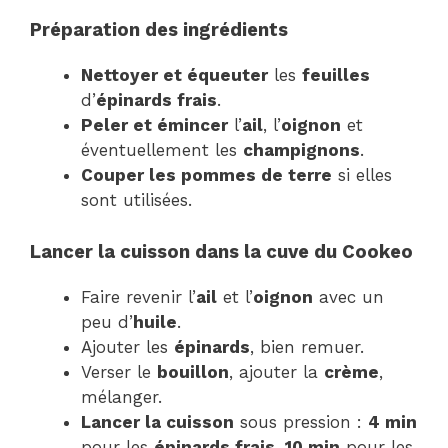
Préparation des ingrédients
Nettoyer et équeuter
les
feuilles
d’
épinards frais
.
Peler et émincer
l’
ail
, l’
oignon
et
éventuellement les
champignons
.
Couper les pommes de terre
si elles
sont utilisées.
Lancer la cuisson dans la cuve du Cookeo
Faire revenir l’
ail
et l’
oignon
avec un
peu d’
huile
.
Ajouter les
épinards
, bien remuer.
Verser le
bouillon
, ajouter la
crème
,
mélanger.
Lancer la cuisson
sous pression :
4 min
pour les
épinards frais
,
10 min
pour les