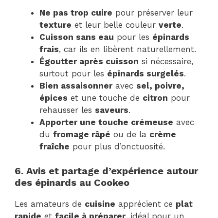
Ne pas trop cuire
pour préserver leur
texture
et leur belle couleur
verte
.
Cuisson sans eau
pour les
épinards
frais
, car ils en libèrent naturellement.
Égoutter après cuisson
si nécessaire,
surtout pour les
épinards surgelés
.
Bien assaisonner
avec
sel, poivre,
épices
et une touche de
citron
pour
rehausser les
saveurs
.
Apporter une touche crémeuse
avec
du
fromage râpé
ou de la
crème
fraîche
pour plus d’onctuosité.
6. Avis et partage d’expérience autour
des épinards au Cookeo
Les amateurs de
cuisine
apprécient ce
plat
rapide
et
facile à préparer
, idéal pour un