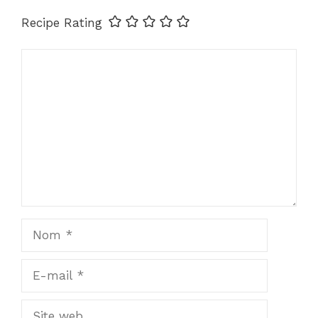
Recipe Rating
Commentaire
Nom
E-
mail
Site