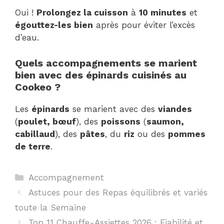
Oui !
Prolongez la cuisson
à
10 minutes
et
égouttez-les bien
après pour éviter l’excès
d’eau.
Quels accompagnements se marient
bien avec des épinards cuisinés au
Cookeo ?
Les
épinards
se marient avec des
viandes
(
poulet, bœuf
), des
poissons
(
saumon,
cabillaud
), des
pâtes
, du
riz
ou des
pommes
de terre
.
Catégories
Accompagnement
Astuces pour des Repas équilibrés et variés
toute la Semaine
Top 11 Chauffe-Assiettes 2026 : Fiabilité et