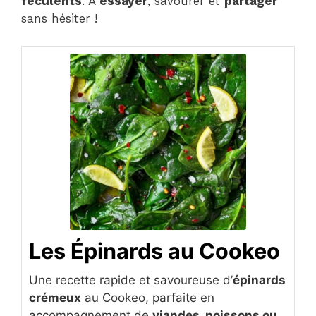
féculents
. À
essayer
, savourer et
partager
sans hésiter !
Les Épinards au Cookeo
Une recette rapide et savoureuse d’
épinards
crémeux
au Cookeo, parfaite en
accompagnement de
viandes, poissons ou