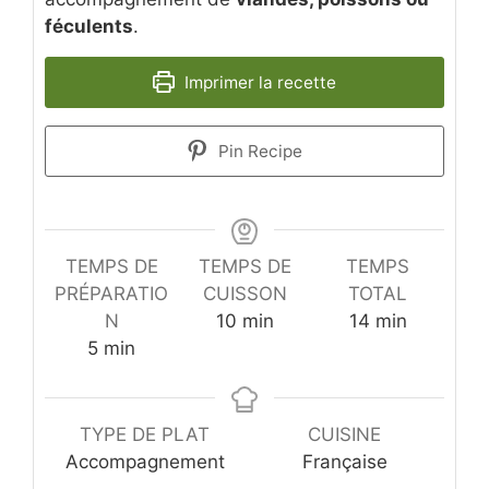
féculents
.
Imprimer la recette
Pin Recipe
TEMPS DE
TEMPS DE
TEMPS
PRÉPARATIO
CUISSON
TOTAL
minutes
minutes
N
10
min
14
min
minutes
5
min
TYPE DE PLAT
CUISINE
Accompagnement
Française