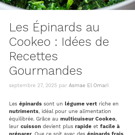
Les Épinards au
Cookeo : Idées de
Recettes
Gourmandes
septembre 27, 2025
par
Asmae El Omari
Les
épinards
sont un
légume vert
riche en
nutriments
, idéal pour une alimentation
équilibrée. Grâce au
multicuiseur Cookeo
,
leur
cuisson
devient plus
rapide
et
facile à
préparer
. Que ce soit avec des
épinards frais