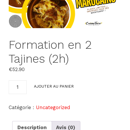
Formation en 2
Tajines (2h)
€
52.90
quantité
AJOUTER AU PANIER
de
Formation
en
Catégorie :
Uncategorized
2
Tajines
(2h)
Description
Avis (0)