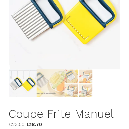
Coupe Frite Manuel
Le
Le
€
23.50
€
18.70