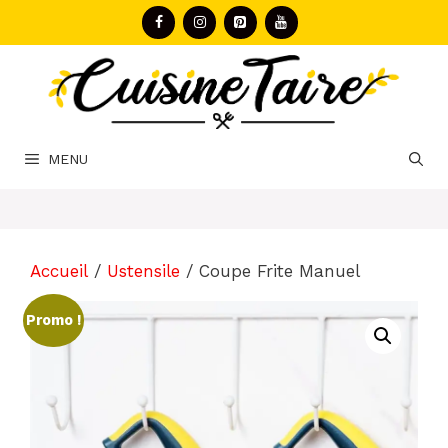
Aller
au
contenu
MENU
Accueil
/
Ustensile
/ Coupe Frite Manuel
Promo !