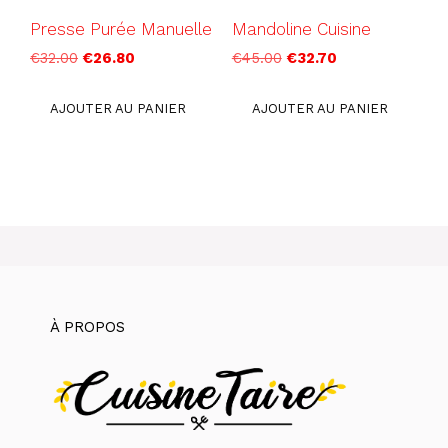
page
du
Presse Purée Manuelle
Mandoline Cuisine
du
prod
Le
Le
Le
Le
€
32.00
€
26.80
€
45.00
€
32.70
produit
prix
prix
prix
prix
initial
actuel
initial
actuel
AJOUTER AU PANIER
AJOUTER AU PANIER
était :
est :
était :
est :
€32.00.
€26.80.
€45.00.
€32.70.
À PROPOS