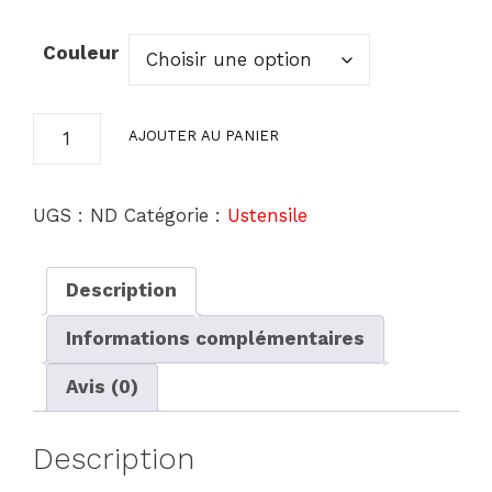
prix
prix
initial
actuel
Couleur
était :
est :
€23.50.
€18.70.
quantité
AJOUTER AU PANIER
de
Coupe
Frite
UGS :
ND
Catégorie :
Ustensile
Manuel
Description
Informations complémentaires
Avis (0)
Description