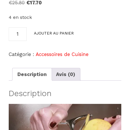
Le
Le
€
25.80
€
17.70
prix
prix
initial
actuel
4 en stock
était :
est :
quantité
€25.80.
€17.70.
AJOUTER AU PANIER
de
Passoire
Evier
Catégorie :
Accessoires de Cuisine
Description
Avis (0)
Description