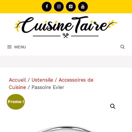
Aller
au
contenu
MENU
Accueil
/
Ustensile
/
Accessoires de
Cuisine
/ Passoire Evier
Promo !