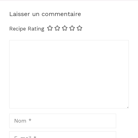
Laisser un commentaire
Recipe Rating
Commentaire
Nom
E-