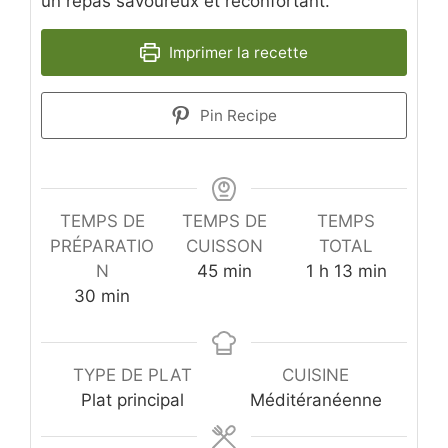
un repas savoureux et réconfortant.
Imprimer la recette
Pin Recipe
TEMPS DE
TEMPS DE
TEMPS
PRÉPARATIO
CUISSON
TOTAL
minutes
heure
minutes
N
45
min
1
h
13
min
minutes
30
min
TYPE DE PLAT
CUISINE
Plat principal
Méditéranéenne