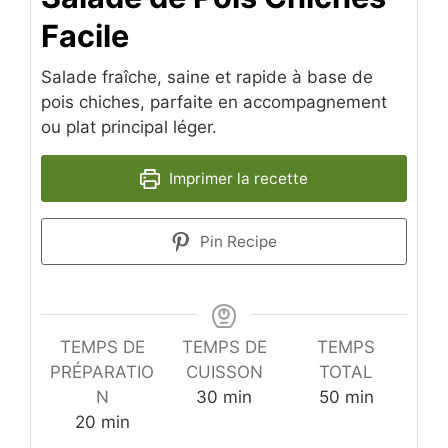
Facile
Salade fraîche, saine et rapide à base de
pois chiches, parfaite en accompagnement
ou plat principal léger.
Imprimer la recette
Pin Recipe
TEMPS DE
TEMPS DE
TEMPS
PRÉPARATIO
CUISSON
TOTAL
minutes
minutes
N
30
min
50
min
minutes
20
min