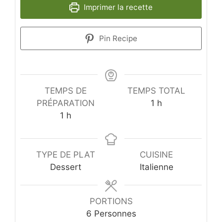
Imprimer la recette
Pin Recipe
TEMPS DE
TEMPS TOTAL
heure
PRÉPARATION
1
h
heure
1
h
TYPE DE PLAT
CUISINE
Dessert
Italienne
PORTIONS
6
Personnes