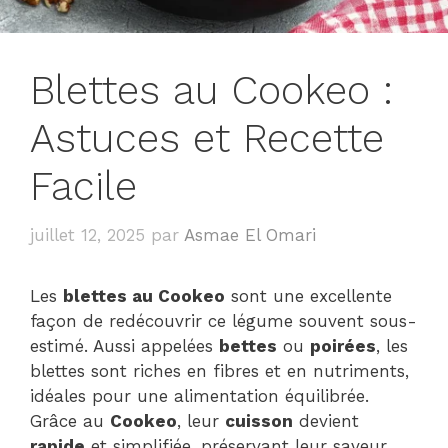
Blettes au Cookeo :
Astuces et Recette
Facile
juillet 12, 2025
par
Asmae El Omari
Les
blettes au Cookeo
sont une excellente
façon de redécouvrir ce légume souvent sous-
estimé. Aussi appelées
bettes
ou
poirées
, les
blettes sont riches en fibres et en nutriments,
idéales pour une alimentation équilibrée.
Grâce au
Cookeo
, leur
cuisson
devient
rapide
et simplifiée, préservant leur saveur