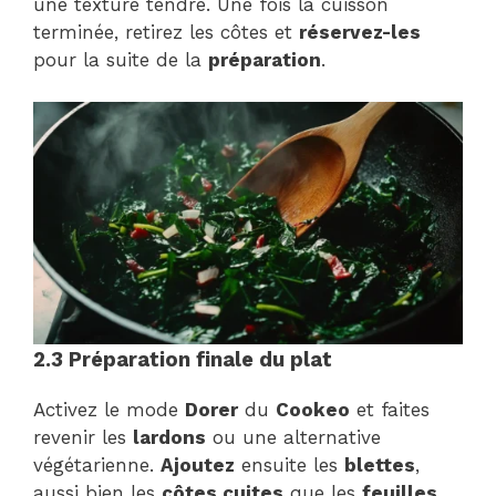
une texture tendre. Une fois la cuisson
terminée, retirez les côtes et
réservez-les
pour la suite de la
préparation
.
2.3 Préparation finale du plat
Activez le mode
Dorer
du
Cookeo
et faites
revenir les
lardons
ou une alternative
végétarienne.
Ajoutez
ensuite les
blettes
,
aussi bien les
côtes cuites
que les
feuilles