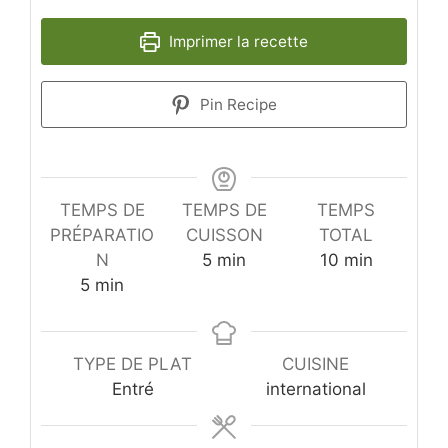
Imprimer la recette
Pin Recipe
TEMPS DE
TEMPS DE
TEMPS
PRÉPARATIO
CUISSON
TOTAL
minutes
minutes
N
5
min
10
min
minutes
5
min
TYPE DE PLAT
CUISINE
Entré
international