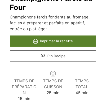
Four
Champignons farcis fondants au fromage,
faciles à préparer et parfaits en apéritif,
entrée ou plat léger.
Imprimer la recette
Pin Recipe
TEMPS DE
TEMPS DE
TEMPS
PRÉPARATIO
CUISSON
TOTAL
minutes
minutes
N
25
min
45
min
minutes
15
min