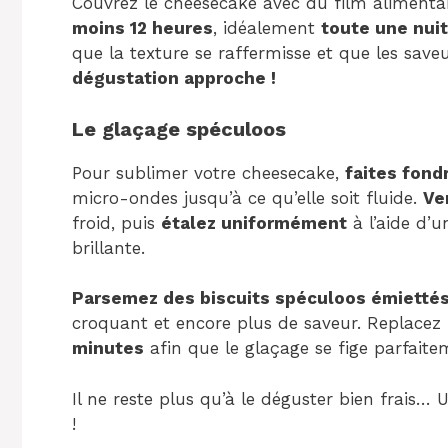
Couvrez le cheesecake avec du film alimenta
moins 12 heures
, idéalement
toute une nuit
que la texture se raffermisse et que les sav
dégustation approche !
Le glaçage spéculoos
Pour sublimer votre cheesecake,
faites fond
micro-ondes jusqu’à ce qu’elle soit fluide.
Ve
froid, puis
étalez uniformément
à l’aide d’u
brillante.
Parsemez des biscuits spéculoos émietté
croquant et encore plus de saveur. Replacez 
minutes
afin que le glaçage se fige parfaite
Il ne reste plus qu’à le déguster bien frai
!