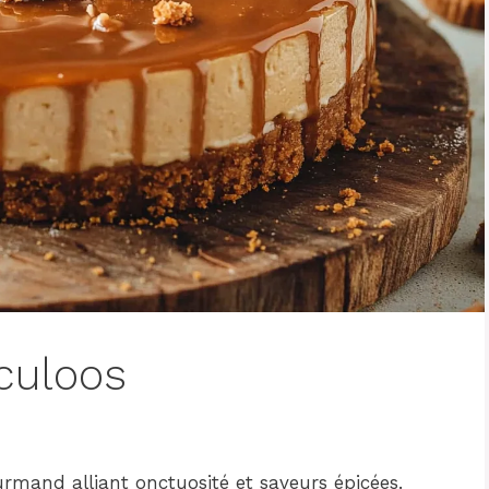
culoos
rmand alliant onctuosité et saveurs épicées.