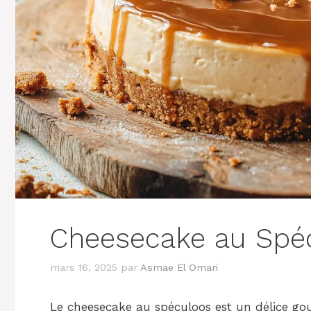
Cheesecake au Spé
mars 16, 2025
par
Asmae El Omari
Le cheesecake au spéculoos est un délice gou