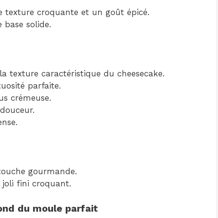
 texture croquante et un goût épicé.
e base solide.
la texture caractéristique du cheesecake.
osité parfaite.
us crémeuse.
 douceur.
ense.
touche gourmande.
oli fini croquant.
fond du moule parfait