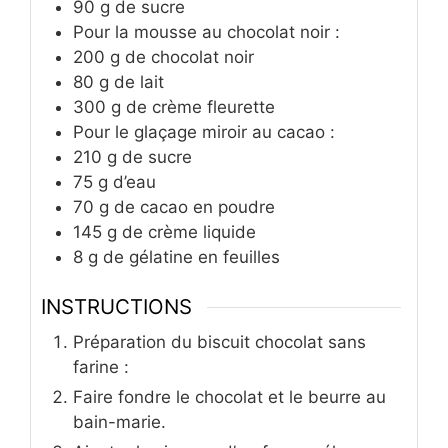
90
g
de sucre
Pour la mousse au chocolat noir :
200
g
de chocolat noir
80
g
de lait
300
g
de crème fleurette
Pour le glaçage miroir au cacao :
210
g
de sucre
75
g
d’eau
70
g
de cacao en poudre
145
g
de crème liquide
8
g
de gélatine en feuilles
INSTRUCTIONS
Préparation du biscuit chocolat sans
farine :
Faire fondre le chocolat et le beurre au
bain-marie.