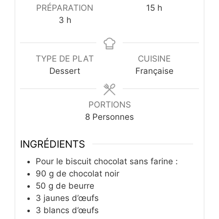
heures
PRÉPARATION
15
h
heures
3
h
TYPE DE PLAT
CUISINE
Dessert
Française
PORTIONS
8
Personnes
INGRÉDIENTS
Pour le biscuit chocolat sans farine :
90
g
de chocolat noir
50
g
de beurre
3
jaunes d’œufs
3
blancs d’œufs