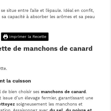
situe entre l’aile et l’épaule. Idéal en confit,
e, sa capacité à absorber les arômes et sa peau
Imprimer la Recette
tte de manchons de canard
tte.
t la cuisson
l de bien choisir ses
manchons de canard
.
 issue d’un élevage fermier, garantissant une
ettoyez
soigneusement les manchons et
ration. Assaisonnez avec
du sel, du poivre et