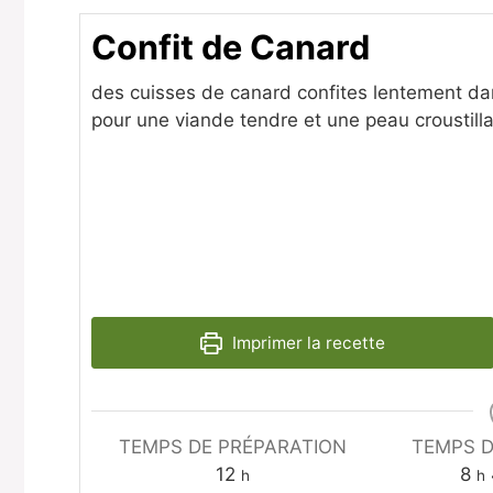
Confit de Canard
des cuisses de canard confites lentement da
pour une viande tendre et une peau croustilla
Imprimer la recette
TEMPS DE PRÉPARATION
TEMPS D
heures
he
12
8
h
h