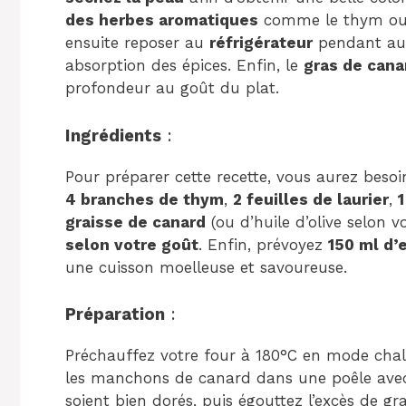
des herbes aromatiques
comme le thym ou le
ensuite reposer au
réfrigérateur
pendant au 
absorption des épices. Enfin, le
gras de cana
profondeur au goût du plat.
Ingrédients
:
Pour préparer cette recette, vous aurez beso
4 branches de thym
,
2 feuilles de laurier
,
graisse de canard
(ou d’huile d’olive selon v
selon votre goût
. Enfin, prévoyez
150 ml d’
une cuisson moelleuse et savoureuse.
Préparation
:
Préchauffez votre four à 180°C en mode chale
les manchons de canard dans une poêle avec 
soient bien dorés, puis égouttez l’excès de gr