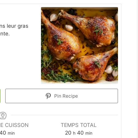
ns leur gras
nte.
Pin Recipe
E CUISSON
TEMPS TOTAL
ures
minutes
heures
minutes
40
20
40
min
h
min