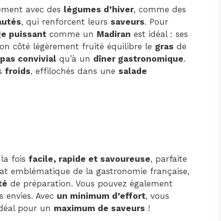
tement avec des
légumes d’hiver
, comme des
autés
, qui renforcent leurs
saveurs
. Pour
ge puissant
comme un
Madiran
est idéal : ses
on côté légèrement fruité équilibre le
gras
de
pas convivial
qu’à un
dîner gastronomique
.
es
froids
, effilochés dans une
salade
la fois
facile, rapide et savoureuse
, parfaite
lat emblématique de la gastronomie française,
té
de préparation. Vous pouvez également
s envies. Avec
un minimum d’effort
, vous
idéal pour un
maximum de saveurs
!