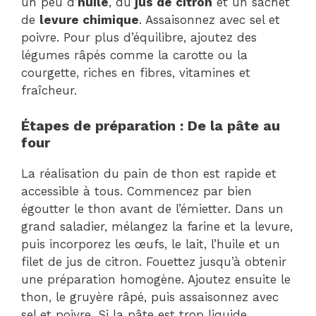
un peu d’
huile
, du
jus de citron
et un sachet
de
levure chimique
. Assaisonnez avec sel et
poivre. Pour plus d’équilibre, ajoutez des
légumes râpés comme la carotte ou la
courgette, riches en fibres, vitamines et
fraîcheur.
Étapes de préparation : De la pâte au
four
La réalisation du pain de thon est rapide et
accessible à tous. Commencez par bien
égoutter le thon avant de l’émietter. Dans un
grand saladier, mélangez la farine et la levure,
puis incorporez les œufs, le lait, l’huile et un
filet de jus de citron. Fouettez jusqu’à obtenir
une préparation homogène. Ajoutez ensuite le
thon, le gruyère râpé, puis assaisonnez avec
sel et poivre. Si la pâte est trop liquide,