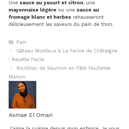
Une
sauce au yaourt et citron
, une
mayonnaise légère
ou une
sauce au
fromage blanc et herbes
rehausseront
délicieusement les saveurs du pain de thon.
Catégories
Pain
Gâteau Moelleux à La Farine de Châtaigne
: Recette Facile
Koulibiac de Saumon en Pâte Feuilletée
Maison
Asmae El Omari
J'aime la cuisine depuis mon enfance. Je vous