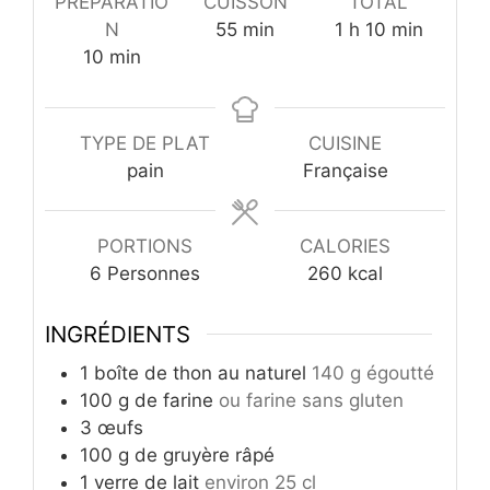
PRÉPARATIO
CUISSON
TOTAL
minutes
heure
minutes
N
55
min
1
h
10
min
minutes
10
min
TYPE DE PLAT
CUISINE
pain
Française
PORTIONS
CALORIES
6
Personnes
260
kcal
INGRÉDIENTS
1
boîte de thon au naturel
140 g égoutté
100
g
de farine
ou farine sans gluten
3
œufs
100
g
de gruyère râpé
1
verre de lait
environ 25 cl