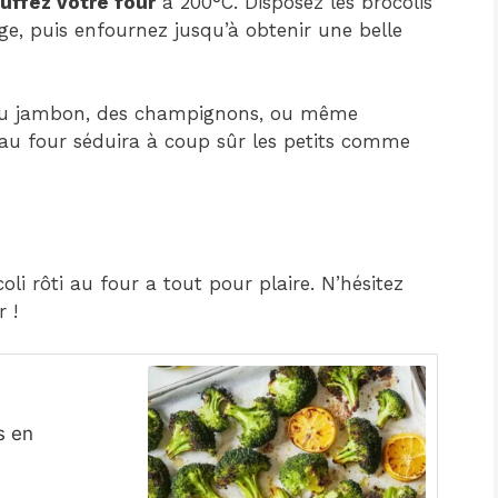
uffez votre four
à 200°C. Disposez les brocolis
, puis enfournez jusqu’à obtenir une belle
r du jambon, des champignons, ou même
i au four séduira à coup sûr les petits comme
coli rôti au four a tout pour plaire. N’hésitez
r !
s en