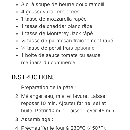
3
c.
à soupe de beurre doux ramolli
4
gousses d’ail
émincées
1
tasse de mozzarella râpée
1
tasse de cheddar blanc râpé
1
tasse de Monterey Jack râpé
¼
tasse de parmesan fraîchement râpé
¼
tasse de persil frais
optionnel
1
boîte de sauce tomate ou sauce
marinara du commerce
INSTRUCTIONS
Préparation de la pâte :
Mélanger eau, miel et levure. Laisser
reposer 10 min. Ajouter farine, sel et
huile. Pétrir 10 min. Laisser lever 45 min.
Assemblage :
Préchauffer le four à 230°C (450°F).