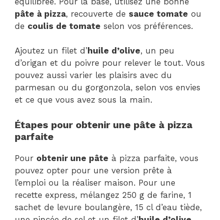
équilibrée. Pour la base, utilisez une bonne
pâte à pizza
, recouverte de
sauce tomate
ou
de
coulis de tomate
selon vos préférences.
Ajoutez un filet d’
huile d’olive
, un peu
d’origan et du poivre pour relever le tout. Vous
pouvez aussi varier les plaisirs avec du
parmesan ou du gorgonzola, selon vos envies
et ce que vous avez sous la main.
Étapes pour obtenir une pâte à pizza
parfaite
Pour
obtenir une pâte
à pizza parfaite, vous
pouvez opter pour une version prête à
l’emploi ou la réaliser maison. Pour une
recette express, mélangez 250 g de farine, 1
sachet de levure boulangère, 15 cl d’eau tiède,
une pincée de sel et un filet d’
huile d’olive
.