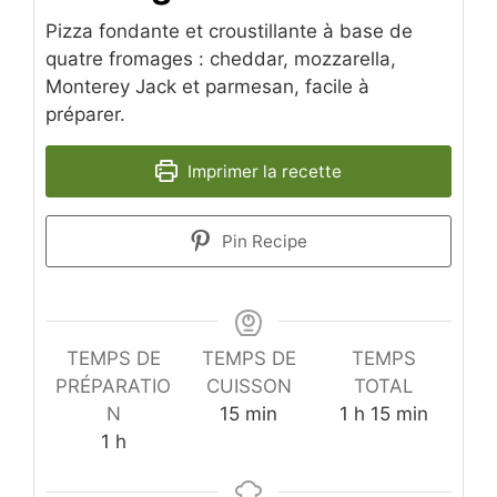
Pizza fondante et croustillante à base de
quatre fromages : cheddar, mozzarella,
Monterey Jack et parmesan, facile à
préparer.
Imprimer la recette
Pin Recipe
TEMPS DE
TEMPS DE
TEMPS
PRÉPARATIO
CUISSON
TOTAL
minutes
heure
minutes
N
15
min
1
h
15
min
heure
1
h