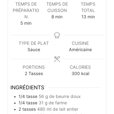
TEMPS DE
TEMPS DE
TEMPS
PRÉPARATIO
CUISSON
TOTAL
minutes
minutes
N
8
min
13
min
minutes
5
min
TYPE DE PLAT
CUISINE
Sauce
Américaine
PORTIONS
CALORIES
2
Tasses
300
kcal
INGRÉDIENTS
1/4
tasse
56 g de beurre doux
1/4
tasse
31 g de farine
2
tasses
480 ml de lait entier