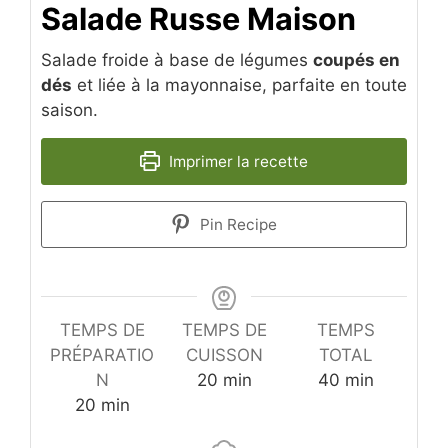
Salade Russe Maison
Salade froide à base de légumes
coupés en
dés
et liée à la mayonnaise, parfaite en toute
saison.
Imprimer la recette
Pin Recipe
TEMPS DE
TEMPS DE
TEMPS
PRÉPARATIO
CUISSON
TOTAL
minutes
minutes
N
20
min
40
min
minutes
20
min