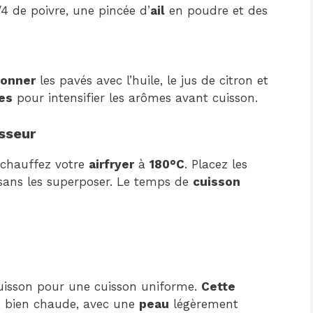
/4 de poivre, une pincée d’
ail
en poudre et des
eonner
les pavés avec l’huile, le jus de citron et
es
pour intensifier les arômes avant cuisson.
isseur
échauffez votre
airfryer
à
180°C
. Placez les
 sans les superposer. Le temps de
cuisson
uisson pour une cuisson uniforme.
Cette
, bien chaude, avec une
peau
légèrement