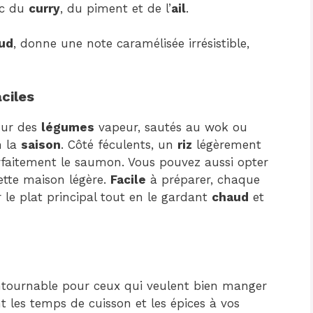
c du
curry
, du piment et de l’
ail
.
ud
, donne une note caramélisée irrésistible,
ciles
sur des
légumes
vapeur, sautés au wok ou
n la
saison
. Côté féculents, un
riz
légèrement
faitement le saumon. Vous pouvez aussi opter
ette maison légère.
Facile
à préparer, chaque
e plat principal tout en le gardant
chaud
et
tournable pour ceux qui veulent bien manger
t les temps de cuisson et les épices à vos