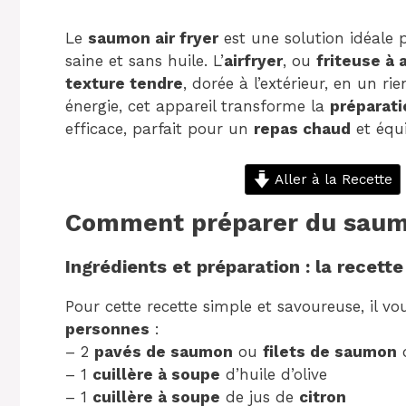
Le
saumon air fryer
est une solution idéale 
saine et sans huile. L’
airfryer
, ou
friteuse à 
texture tendre
, dorée à l’extérieur, en un r
énergie, cet appareil transforme la
préparat
efficace, parfait pour un
repas chaud
et équi
Aller à la Recette
Comment préparer du saumon
Ingrédients et préparation : la recett
Pour cette recette simple et savoureuse, il vo
personnes
:
– 2
pavés de saumon
ou
filets de saumon
d
– 1
cuillère à soupe
d’huile d’olive
– 1
cuillère à soupe
de jus de
citron