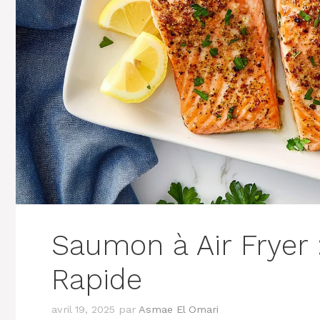
Saumon à Air Fryer :
Rapide
avril 19, 2025
par
Asmae El Omari