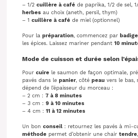
– 1/2
cuillère à café
de paprika, 1/2 de sel, 1
herbes
au choix (aneth, persil, thym)
– 1
cuillère à café
de miel (optionnel)
Pour la
préparation
, commencez par
badig
les épices. Laissez mariner pendant
10 minut
Mode de cuisson et durée selon l’épa
Pour
cuire
le saumon de façon optimale, pr
pavés dans le
panier
, côté
peau
vers le bas,
dépend de l’épaisseur du morceau :
– 2 cm :
7 à 8 minutes
– 3 cm :
9 à 10 minutes
– 4 cm :
11 à 12 minutes
Un bon
conseil
: retournez les pavés à mi-c
méthode
permet d’obtenir une chair
tendre