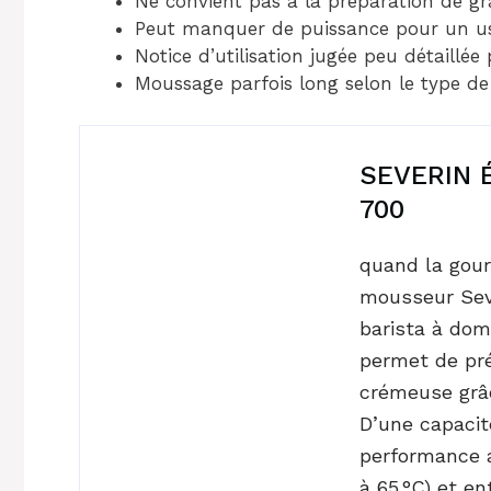
Ne convient pas à la préparation de gr
Peut manquer de puissance pour un usa
Notice d’utilisation jugée peu détaillée 
Moussage parfois long selon le type de 
SEVERIN É
700
quand la gour
mousseur Sev
barista à domi
permet de pr
crémeuse grâc
D’une capacité
performance a
à 65 °C) et en