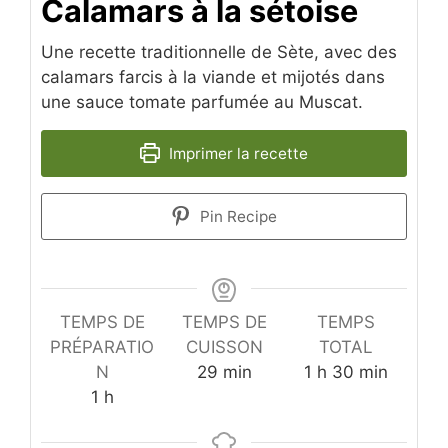
Calamars à la sétoise
Une recette traditionnelle de Sète, avec des
calamars farcis à la viande et mijotés dans
une sauce tomate parfumée au Muscat.
Imprimer la recette
Pin Recipe
TEMPS DE
TEMPS DE
TEMPS
PRÉPARATIO
CUISSON
TOTAL
minutes
heure
minutes
N
29
min
1
h
30
min
heure
1
h