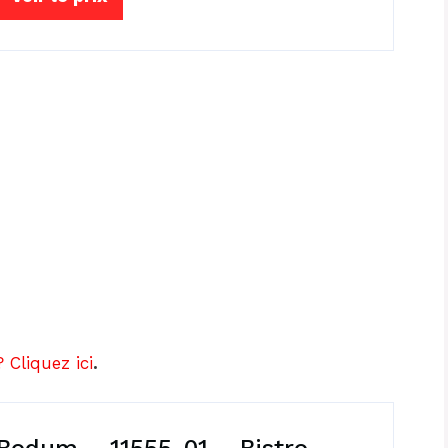
 Cliquez ici
.
Bodum – 11555-01 – Bistro –