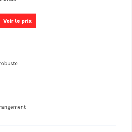
Voir le prix
robuste
s
 rangement