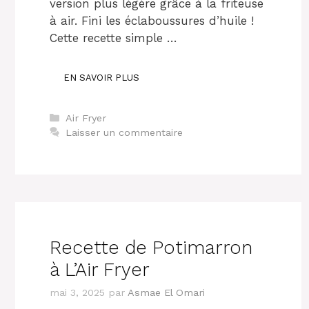
version plus légère grâce à la friteuse
à air. Fini les éclaboussures d’huile !
Cette recette simple …
EN SAVOIR PLUS
Catégories
Air Fryer
Laisser un commentaire
Recette de Potimarron
à L’Air Fryer
mai 3, 2025
par
Asmae El Omari