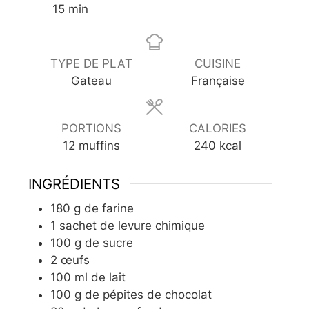
minutes
15
min
TYPE DE PLAT
CUISINE
Gateau
Française
PORTIONS
CALORIES
12
muffins
240
kcal
INGRÉDIENTS
180
g
de farine
1
sachet de levure chimique
100
g
de sucre
2
œufs
100
ml
de lait
100
g
de pépites de chocolat