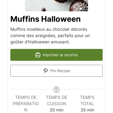
Muffins Halloween
Muffins moelleux au chocolat décorés
comme des araignées, parfaits pour un
goûter d’Halloween amusant.
Imprimer la recette
Pin Recipe
TEMPS DE
TEMPS DE
TEMPS
PRÉPARATIO
CUISSON
TOTAL
minutes
minutes
N
20
min
35
min