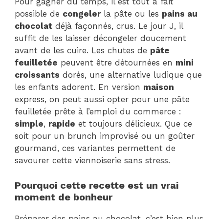
Pour gagner du temps, il est tout à fait
possible de
congeler
la pâte ou les
pains au
chocolat
déjà façonnés, crus. Le jour J, il
suffit de les laisser décongeler doucement
avant de les cuire. Les chutes de
pâte
feuilletée
peuvent être détournées en
mini
croissants
dorés, une alternative ludique que
les enfants adorent. En version
maison
express, on peut aussi opter pour une pâte
feuilletée prête à l’emploi du commerce :
simple
,
rapide
et toujours délicieux. Que ce
soit pour un brunch improvisé ou un goûter
gourmand, ces variantes permettent de
savourer cette viennoiserie sans stress.
Pourquoi cette recette est un vrai
moment de bonheur
Préparer des pains au chocolat, c’est bien plus