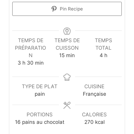
Pin Recipe
TEMPS DE
TEMPS DE
TEMPS
PRÉPARATIO
CUISSON
TOTAL
minutes
heures
N
15
min
4
h
heures
minutes
3
h
30
min
TYPE DE PLAT
CUISINE
pain
Française
PORTIONS
CALORIES
16
pains au chocolat
270
kcal