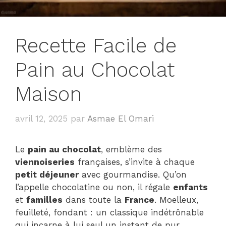
Recette Facile de
Pain au Chocolat
Maison
avril 12, 2025
par
Asmae El Omari
Le
pain au chocolat
, emblème des
viennoiseries
françaises, s’invite à chaque
petit déjeuner
avec gourmandise. Qu’on
l’appelle chocolatine ou non, il régale
enfants
et
familles
dans toute la
France
. Moelleux,
feuilleté, fondant : un classique indétrônable
qui incarne à lui seul un instant de pur