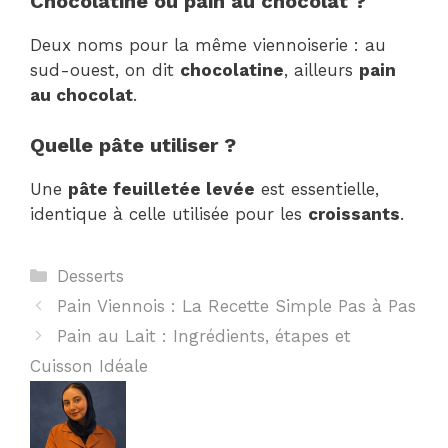
Chocolatine ou pain au chocolat ?
Deux noms pour la même viennoiserie : au
sud-ouest, on dit
chocolatine
, ailleurs
pain
au chocolat
.
Quelle pâte utiliser ?
Une
pâte feuilletée levée
est essentielle,
identique à celle utilisée pour les
croissants
.
Catégories
Desserts
Pain Viennois : La Recette Simple Pas à Pas
Pain au Lait : Ingrédients, étapes et
Cuisson Idéale