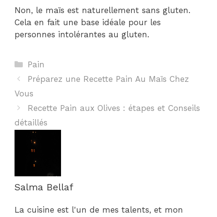
Non, le maïs est naturellement sans gluten.
Cela en fait une base idéale pour les
personnes intolérantes au gluten.
Catégories
Pain
Préparez une Recette Pain Au Maïs Chez
Vous
Recette Pain aux Olives : étapes et Conseils
détaillés
Salma Bellaf
La cuisine est l'un de mes talents, et mon