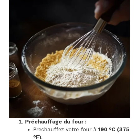
Préchauffage du four :
Préchauffez votre four à
190 °C (375
°F)
.