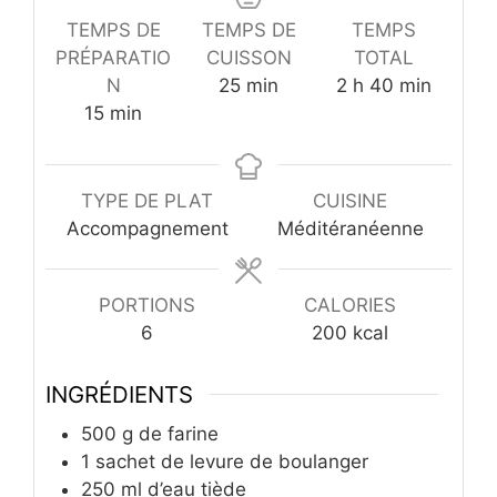
TEMPS DE
TEMPS DE
TEMPS
PRÉPARATIO
CUISSON
TOTAL
minutes
heures
minutes
N
25
min
2
h
40
min
minutes
15
min
TYPE DE PLAT
CUISINE
Accompagnement
Méditéranéenne
PORTIONS
CALORIES
6
200
kcal
INGRÉDIENTS
500
g
de farine
1
sachet de levure de boulanger
250
ml
d’eau tiède