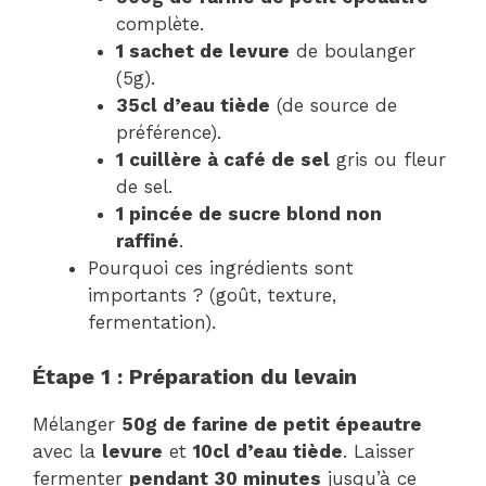
complète.
1 sachet de levure
de boulanger
(5g).
35cl d’eau tiède
(de source de
préférence).
1 cuillère à café de sel
gris ou fleur
de sel.
1 pincée de sucre blond non
raffiné
.
Pourquoi ces ingrédients sont
importants ? (goût, texture,
fermentation).
Étape 1 : Préparation du levain
Mélanger
50g de farine de petit épeautre
avec la
levure
et
10cl d’eau tiède
. Laisser
fermenter
pendant 30 minutes
jusqu’à ce