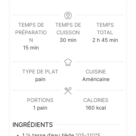
TEMPS DE
TEMPS DE
TEMPS
PRÉPARATIO
CUISSON
TOTAL
minutes
heures
minutes
N
30
min
2
h
45
min
minutes
15
min
TYPE DE PLAT
CUISINE
pain
Américaine
PORTIONS
CALORIES
1
pain
160
kcal
INGRÉDIENTS
1 ¼
tasse d’eau tiède
105-110°F