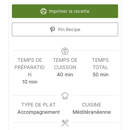
Imprimer la recette
Pin Recipe
TEMPS DE
TEMPS DE
TEMPS
PRÉPARATIO
CUISSON
TOTAL
minutes
minutes
N
40
min
50
min
minutes
10
min
TYPE DE PLAT
CUISINE
Accompagnement
Méditéranéenne