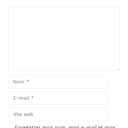
Commentaire
Nom
E-
mail
Site
web
Enregistrer mon nom, mon e-mail et mon