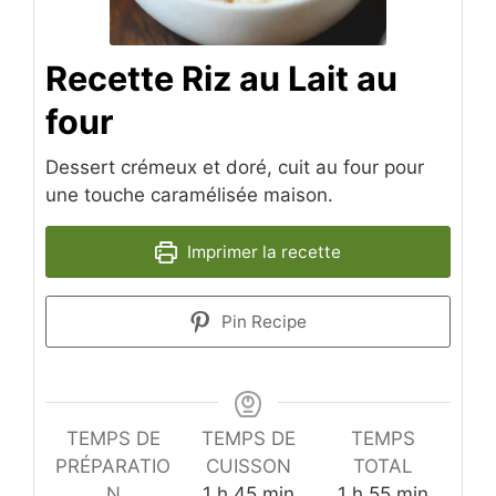
Recette Riz au Lait au
four​
Dessert crémeux et doré, cuit au four pour
une touche caramélisée maison.
Imprimer la recette
Pin Recipe
TEMPS DE
TEMPS DE
TEMPS
PRÉPARATIO
CUISSON
TOTAL
heure
minutes
heure
minutes
N
1
h
45
min
1
h
55
min