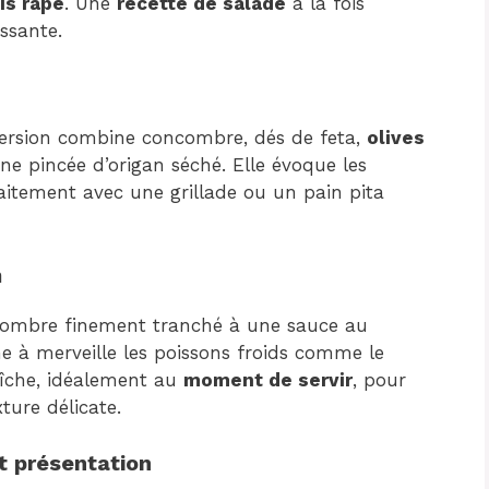
is râpé
. Une
recette de salade
à la fois
ssante.
 version combine concombre, dés de feta,
olives
ne pincée d’origan séché. Elle évoque les
itement avec une grillade ou un pain pita
h
oncombre finement tranché à une sauce au
e à merveille les poissons froids comme le
aîche, idéalement au
moment de servir
, pour
ture délicate.
et présentation