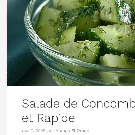
Salade de Concombr
et Rapide
mai 7, 2025
par
Asmae El Omari