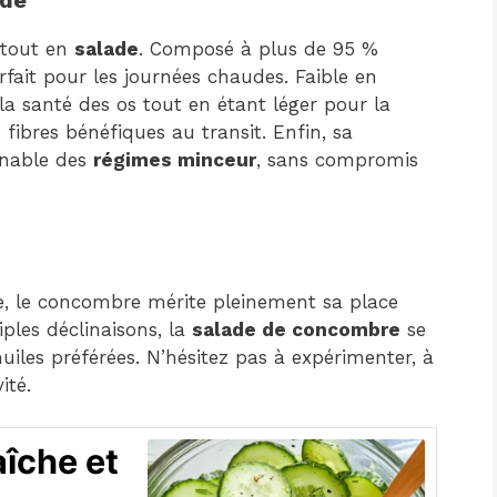
ade
rtout en
salade
. Composé à plus de 95 %
fait pour les journées chaudes. Faible en
t la santé des os tout en étant léger pour la
s fibres bénéfiques au transit. Enfin, sa
rnable des
régimes minceur
, sans compromis
ée, le concombre mérite pleinement sa place
iples déclinaisons, la
salade de concombre
se
huiles préférées. N’hésitez pas à expérimenter, à
ité.
îche et