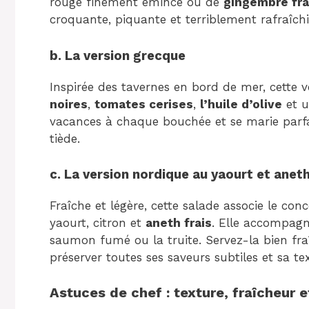
rouge finement émincé ou de
gingembre fra
croquante, piquante et terriblement rafraîchi
b. La version grecque
Inspirée des tavernes en bord de mer, cette
noires
,
tomates cerises
,
l’huile d’olive
et u
vacances à chaque bouchée et se marie parfa
tiède.
c. La version nordique au yaourt et anet
Fraîche et légère, cette salade associe le c
yaourt, citron et
aneth frais
. Elle accompagn
saumon fumé ou la truite. Servez-la bien fr
préserver toutes ses saveurs subtiles et sa tex
Astuces de chef : texture, fraîcheur 