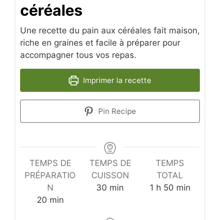
céréales
Une recette du pain aux céréales fait maison,
riche en graines et facile à préparer pour
accompagner tous vos repas.
Imprimer la recette
Pin Recipe
TEMPS DE
TEMPS DE
TEMPS
PRÉPARATIO
CUISSON
TOTAL
minutes
heure
minutes
N
30
min
1
h
50
min
minutes
20
min